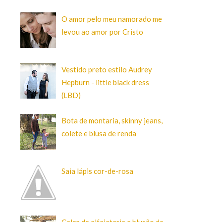
O amor pelo meu namorado me
levou ao amor por Cristo
Vestido preto estilo Audrey
Hepburn - little black dress
(LBD)
Bota de montaria, skinny jeans,
colete e blusa de renda
Saia lápis cor-de-rosa
Calça de alfaiataria e blusão de