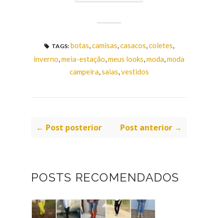
botas
,
camisas
,
casacos
,
coletes
,
TAGS:
inverno
,
meia-estação
,
meus looks
,
moda
,
moda
campeira
,
saias
,
vestidos
← Post posterior
Post anterior →
POSTS RECOMENDADOS