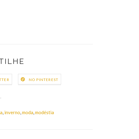
TILHE
TTER
NO PINTEREST
ia
,
inverno
,
moda
,
modéstia