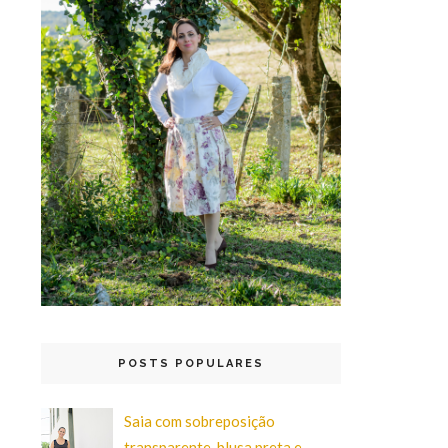
POSTS POPULARES
Saia com sobreposição
transparente, blusa preta e