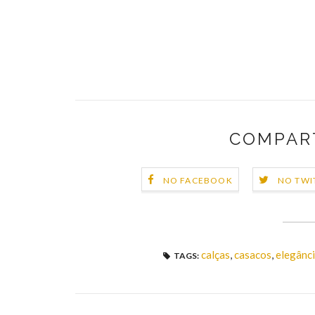
COMPAR
NO FACEBOOK
NO TWI
calças
,
casacos
,
elegânc
TAGS: