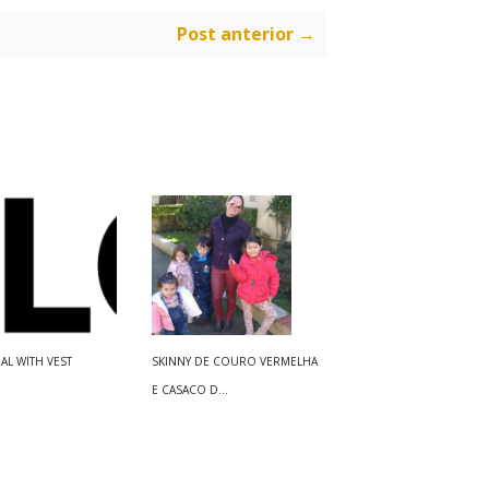
Post anterior →
AL WITH VEST
SKINNY DE COURO VERMELHA
E CASACO D...