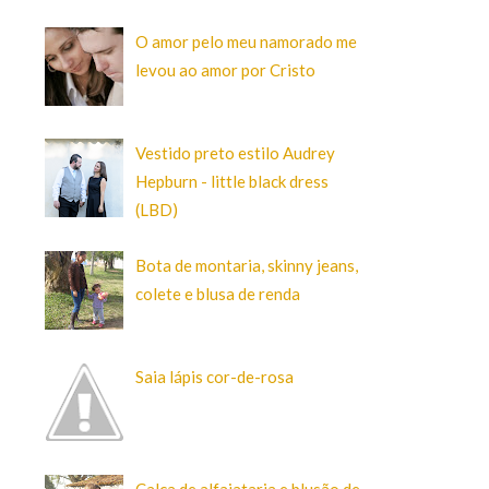
O amor pelo meu namorado me
levou ao amor por Cristo
Vestido preto estilo Audrey
Hepburn - little black dress
(LBD)
Bota de montaria, skinny jeans,
colete e blusa de renda
Saia lápis cor-de-rosa
Calça de alfaiataria e blusão de