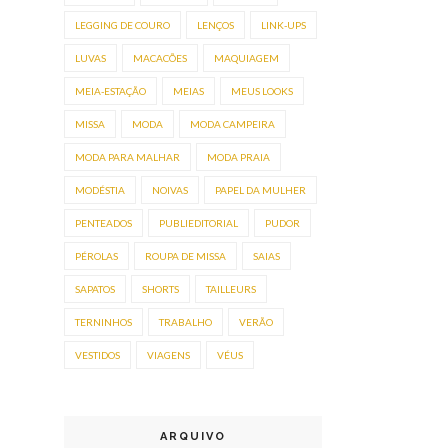
LEGGING DE COURO
LENÇOS
LINK-UPS
LUVAS
MACACÕES
MAQUIAGEM
MEIA-ESTAÇÃO
MEIAS
MEUS LOOKS
MISSA
MODA
MODA CAMPEIRA
MODA PARA MALHAR
MODA PRAIA
MODÉSTIA
NOIVAS
PAPEL DA MULHER
PENTEADOS
PUBLIEDITORIAL
PUDOR
PÉROLAS
ROUPA DE MISSA
SAIAS
SAPATOS
SHORTS
TAILLEURS
TERNINHOS
TRABALHO
VERÃO
VESTIDOS
VIAGENS
VÉUS
ARQUIVO